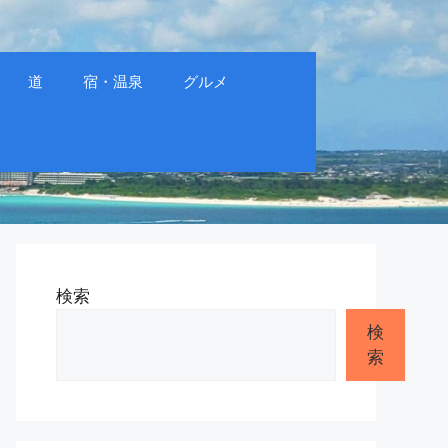
道
宿・温泉
グルメ
検索
検
索