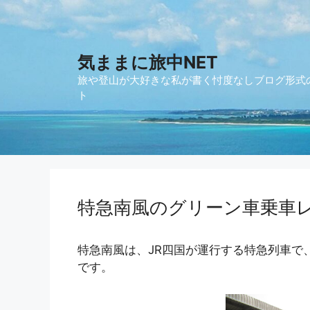
コ
ン
テ
気ままに旅中NET
ン
ツ
旅や登山が大好きな私が書く忖度なしブログ形式
へ
ト
ス
キ
ッ
プ
特急南風のグリーン車乗車
特急南風は、JR四国が運行する特急列車で
です。