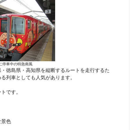
に停車中の特急南風
県・徳島県・高知県を縦断するルートを走行するた
める列車としても人気があります。
ートです。
な景色