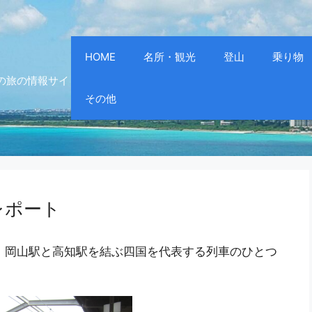
HOME
名所・観光
登山
乗り物
の旅の情報サイ
その他
レポート
、岡山駅と高知駅を結ぶ四国を代表する列車のひとつ