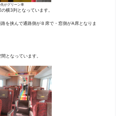
の先がグリーン車
席の横3列となっています。
通路を挟んで通路側がＢ席で・窓側がA席となりま
空間となっています。