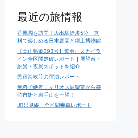
最近の旅情報
香風園を訪問！坂出駅徒歩5分・無
料で楽しめる日本庭園と郷土博物館
【岡山県道393号】鷲羽山スカイラ
イン全区間走破レポート｜展望台・
絶景・夜景スポットを紹介
民宿海峡荘の宿泊レポート
無料で絶景！マリオス展望室から盛
岡市街と岩手山を一望！
JR只見線、全区間乗車レポート