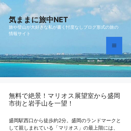
コ
ン
テ
気ままに旅中NET
ン
旅や登山が大好きな私が書く忖度なしブログ形式の旅の
ツ
情報サイト
へ
メ
ス
キ
ッ
ニ
プ
ュ
無料で絶景！マリオス展望室から盛岡
ー
市街と岩手山を一望！
盛岡駅西口から徒歩約2分。盛岡のランドマークと
して親しまれている「マリオス」の最上階には、