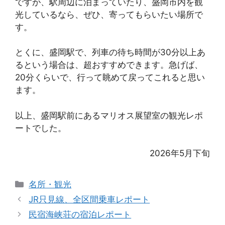
ですが、駅周辺に泊まっていたり、盛岡市内を観
光しているなら、ぜひ、寄ってもらいたい場所で
す。
とくに、盛岡駅で、列車の待ち時間が30分以上あ
るという場合は、超おすすめできます。急げば、
20分くらいで、行って眺めて戻ってこれると思い
ます。
以上、盛岡駅前にあるマリオス展望室の観光レポ
ートでした。
2026年5月下旬
カ
名所・観光
テ
JR只見線、全区間乗車レポート
ゴ
民宿海峡荘の宿泊レポート
リ