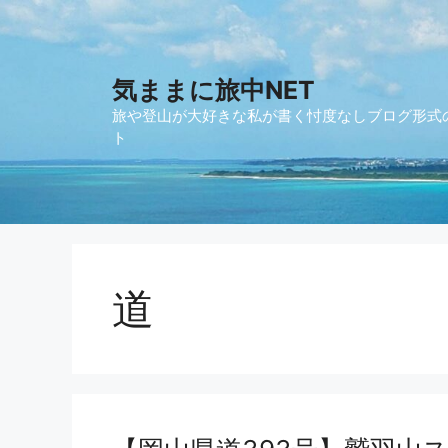
コ
ン
テ
気ままに旅中NET
ン
ツ
旅や登山が大好きな私が書く忖度なしブログ形式
へ
ト
ス
キ
ッ
プ
道