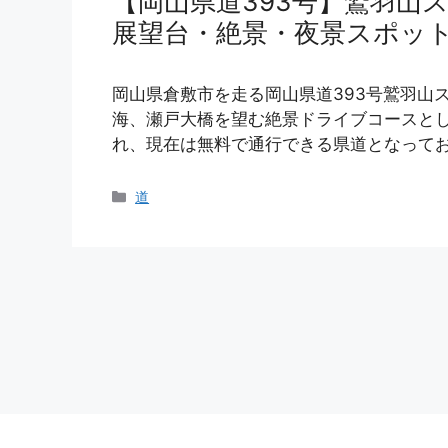
【岡山県道393号】鷲羽山
展望台・絶景・夜景スポッ
岡山県倉敷市を走る岡山県道393号鷲羽山
海、瀬戸大橋を望む絶景ドライブコースとし
れ、現在は無料で通行できる県道となってお
カ
道
テ
ゴ
リ
ー