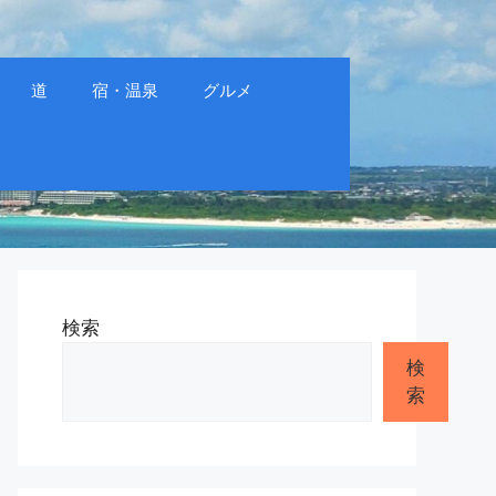
道
宿・温泉
グルメ
検索
検
索