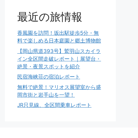
最近の旅情報
香風園を訪問！坂出駅徒歩5分・無
料で楽しめる日本庭園と郷土博物館
【岡山県道393号】鷲羽山スカイラ
イン全区間走破レポート｜展望台・
絶景・夜景スポットを紹介
民宿海峡荘の宿泊レポート
無料で絶景！マリオス展望室から盛
岡市街と岩手山を一望！
JR只見線、全区間乗車レポート