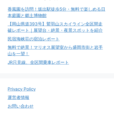
香風園を訪問！坂出駅徒歩5分・無料で楽しめる日
本庭園と郷土博物館
【岡山県道393号】鷲羽山スカイライン全区間走
破レポート｜展望台・絶景・夜景スポットを紹介
民宿海峡荘の宿泊レポート
無料で絶景！マリオス展望室から盛岡市街と岩手
山を一望！
JR只見線、全区間乗車レポート
Privacy Policy
運営者情報
お問い合わせ