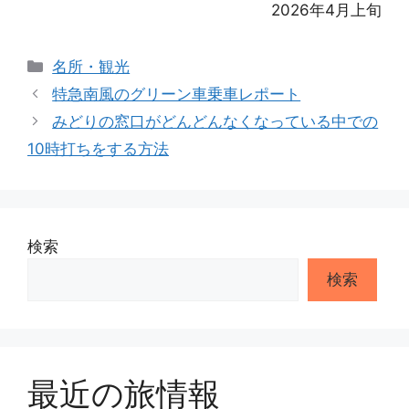
2026年4月上旬
カ
名所・観光
テ
特急南風のグリーン車乗車レポート
ゴ
みどりの窓口がどんどんなくなっている中での
リ
10時打ちをする方法
ー
検索
検索
最近の旅情報