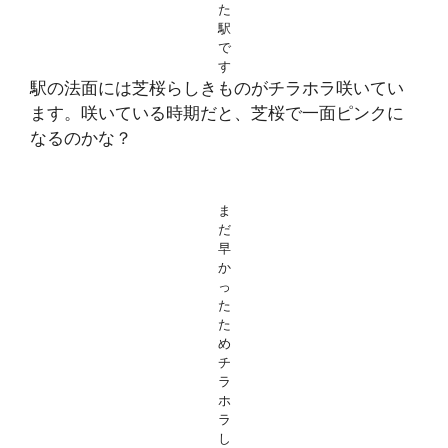
た
駅
で
す
駅の法面には芝桜らしきものがチラホラ咲いてい
ます。咲いている時期だと、芝桜で一面ピンクに
なるのかな？
ま
だ
早
か
っ
た
た
め
チ
ラ
ホ
ラ
し