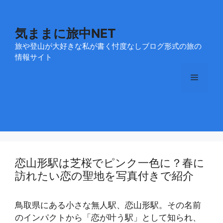
コ
ン
テ
気ままに旅中NET
ン
旅や登山が大好きな私が書く忖度なしブログ形式の旅の
ツ
情報サイト
へ
メ
ス
キ
ッ
ニ
プ
ュ
恋山形駅は芝桜でピンク一色に？春に
ー
訪れたい恋の聖地を写真付きで紹介
鳥取県にある小さな無人駅、恋山形駅。その名前
のインパクトから「恋が叶う駅」として知られ、