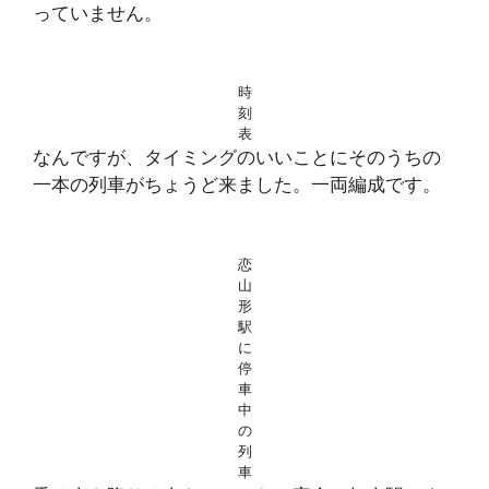
っていません。
時
刻
表
なんですが、タイミングのいいことにそのうちの
一本の列車がちょうど来ました。一両編成です。
恋
山
形
駅
に
停
車
中
の
列
車