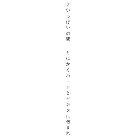
ク
い
っ
ぱ
い
の
駅
と
に
か
く
ハ
ー
ト
と
ピ
ン
ク
に
包
ま
れ